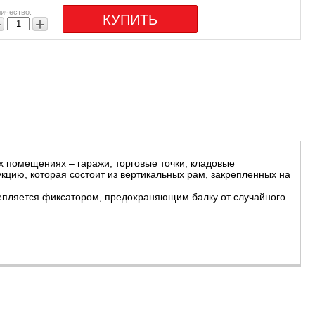
ичество:
КУПИТЬ
−
+
их помещениях – гаражи, торговые точки, кладовые
цию, которая состоит из вертикальных рам, закрепленных на
крепляется фиксатором, предохраняющим балку от случайного