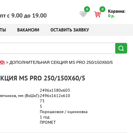
0
0
Корзина:
пт с 9.00 до 19.00
0 р.
КТЫ
ВАКАНСИИ
ОСТАВИТЬ ЗАЯВКУ
Ю)
>
ДОПОЛНИТЕЛЬНАЯ СЕКЦИЯ MS PRO 250/150X60/5
КЦИЯ MS PRO 250/150X60/5
2496x1580x603
ятников, мм (ВхШхГ):
2496х1612х610
73
5
Порошковое / оцинковка
1 год
ПРОМЕТ