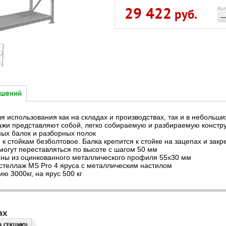
29 422
Кол
руб.
ешений
я использования как на складах и производствах, так и в небольш
жи представляют собой, легко собираемую и разбираемую конструк
ных балок и разборных полок
 к стойкам безболтовое. Балка крепится к стойке на зацепах и за
могут переставляться по высоте с шагом 50 мм
ены из оцинкованного металлического профиля 55х30 мм
стеллаж MS Pro 4 ярусa с металлическим настилом
ию 3000кг, на ярус 500 кг
ах
НА СЕКЦИЮ)